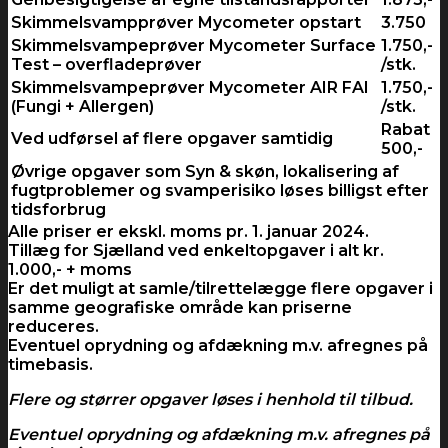
Skimmelsvampprøver Mycometer opstart
3.750
Skimmelsvampeprøver Mycometer Surface
1.750,-
Test – overfladeprøver
/stk.
Skimmelsvampeprøver Mycometer AIR FAI
1.750,-
(Fungi + Allergen)
/stk.
Rabat
Ved udførsel af flere opgaver samtidig
500,-
Øvrige opgaver som Syn & skøn, lokalisering af
fugtproblemer og svamperisiko løses billigst efter
tidsforbrug
Alle priser er ekskl. moms pr. 1. januar 2024.
Tillæg for Sjælland ved enkeltopgaver i alt kr.
1.000,- + moms
Er det muligt at samle/tilrettelægge flere opgaver i
samme geografiske område kan priserne
reduceres.
Eventuel oprydning og afdækning m.v. afregnes på
timebasis.
Flere og størrer opgaver løses i henhold til tilbud.
Eventuel oprydning og afdækning m.v. afregnes på