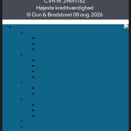
Kompetencer
Syn og skøn byggeri
Syn og skøn for advokater
Teknisk vurdering forsikringssager
Byggesagkyndig vurdering ved tvist
Termografi
Termografi
God Bygningstermografi
Analyse og tolkning
Rapportering
Energimærke
Energimærke
Automatmærke
Tryktest og tæthed
Tryktest og tæthed
For tætte bygninger
Tæthedsundersøgelse
Radonmålinger
Måling skimmelsvamp