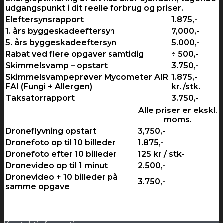
udgangspunkt i dit reelle forbrug og priser.
Eleftersynsrapport
1.875,-
1. års byggeskadeeftersyn
7,000,-
5. års byggeskadeeftersyn
5.000,-
Rabat ved flere opgaver samtidig
÷ 500,-
Skimmelsvamp – opstart
3.750,-
Skimmelsvampeprøver Mycometer AIR
1.875,-
FAI (Fungi + Allergen)
kr./stk.
Taksatorrapport
3.750,-
Alle priser er ekskl.
moms.
Droneflyvning opstart
3,750,-
Dronefoto op til 10 billeder
1.875,-
Dronefoto efter 10 billeder
125 kr / stk-
Dronevideo op til 1 minut
2.500,-
Dronevideo + 10 billeder på
3.750,-
samme opgave