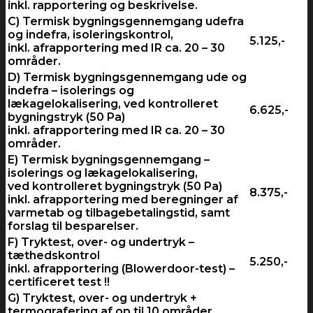
inkl. rapportering og beskrivelse.
C) Termisk bygningsgennemgang udefra
og indefra, isoleringskontrol,
5.125,-
inkl. afrapportering med IR ca. 20 – 30
områder.
D) Termisk bygningsgennemgang ude og
indefra – isolerings og
lækagelokalisering, ved kontrolleret
6.625,-
bygningstryk (50 Pa)
inkl. afrapportering med IR ca. 20 – 30
områder.
E) Termisk bygningsgennemgang –
isolerings og lækagelokalisering,
ved kontrolleret bygningstryk (50 Pa)
8.375,-
inkl. afrapportering med beregninger af
varmetab og tilbagebetalingstid, samt
forslag til besparelser.
F) Tryktest, over- og undertryk –
tæthedskontrol
5.250,-
inkl. afrapportering (Blowerdoor-test) –
certificeret test !!
G) Tryktest, over- og undertryk +
termografering af op til 10 områder