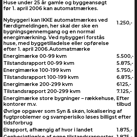
Huse under 25 år gamle og byggeansøgt
før 1. april 2006 kan automatmærkes.
Nybyggeri kan IKKE automatmærkes ved
1.250,-
færdigmeldingen, her skal der ske en
bygningsgennemgang og en normal
energimærkning. Ved nybyggeri forstås
huse, med byggetilladelse eller opførelse
efter 1. april 2006.Automatmærke
Energimærke 00-99 kvm
5.500,-
Tilstandsrapport 00-99 kvm
5.875,-
Energimærke 100-199 kvm
5.750,-
Tilstandsrapport 100-199 kvm
6.875,-
Energimærke 200-299 kvm
6125,-
Tilstandsrapport 200-299 kvm
7.125,-
Energimærke store bygninger – rækkehuse,
Efter
kontorer m.v.
tilbud
Øvrige opgaver som Syn & skøn, lokalisering af
fugtproblemer og svamperisiko løses billigst efter
tidsforbrug
Elrapport, afhængig af hvor i landet
1.875,-
Genbesigtigelse af egne tilstandsrapporter
1.875,-