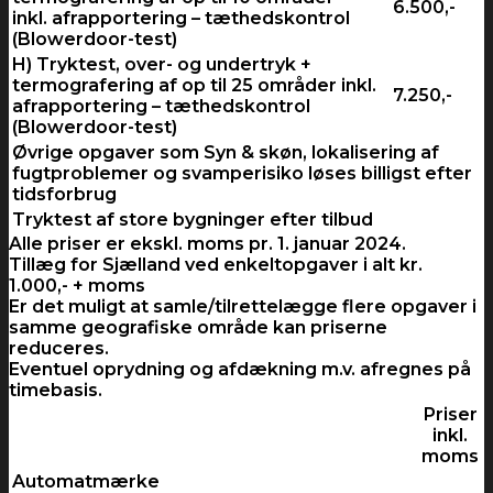
6.500,-
inkl. afrapportering – tæthedskontrol
(Blowerdoor-test)
H) Tryktest, over- og undertryk +
termografering af op til 25 områder inkl.
7.250,-
afrapportering – tæthedskontrol
(Blowerdoor-test)
Øvrige opgaver som Syn & skøn, lokalisering af
fugtproblemer og svamperisiko løses billigst efter
tidsforbrug
Tryktest af store bygninger efter tilbud
Alle priser er ekskl. moms pr. 1. januar 2024.
Tillæg for Sjælland ved enkeltopgaver i alt kr.
1.000,- + moms
Er det muligt at samle/tilrettelægge flere opgaver i
samme geografiske område kan priserne
reduceres.
Eventuel oprydning og afdækning m.v. afregnes på
timebasis.
Priser
inkl.
moms
Automatmærke