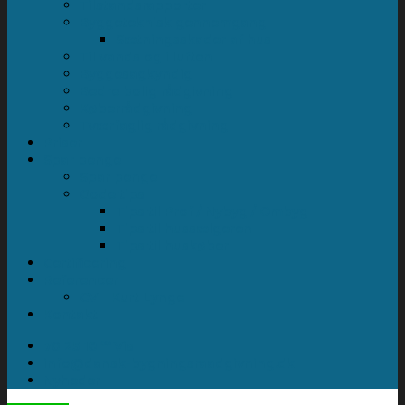
Tilstandsrapporter
Byggeteknisk gennemgang
Sætningsskader af hus
Til vands og i luften
Byggesagkyndig
Bedre bolig rådgivning
Køberrådgivning
Tværfaglig rådgivning
Priser
Spar penge
Spar penge
Gode tips
Tips til Prof / Nybyg / Ombyg
Tips til hussælgeren
Tips til huskøber
Certificering
Referencer
CV – Kurt Lynge
Kontakt
70 25 18 ** Vis
info@dansk-bygningsraadgivning.dk
Nyheder