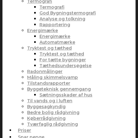
Termografi
Termografi
God Bygningstermografi
Analyse og tolkning
Rapportering
Energimærke
Energimærke
Automatmærke
Tryktest og tæthed
Tryktest og tæthed
For tætte bygninger
Tæthedsundersøgelse
Radonmålinger
Måling skimmelsvamp
Tilstandsrapporter
Byggeteknisk gennemgang
Sætningsskader af hus
Til vands og i luften
Byggesagkyndig
Bedre bolig rådgivning
Køberrådgivning
Tværfaglig rådgivning
Priser
Spar penge