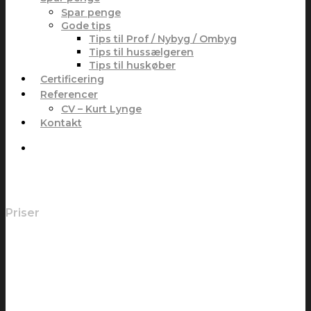
Spar penge
Gode tips
Tips til Prof / Nybyg / Ombyg
Tips til hussælgeren
Tips til huskøber
Certificering
Referencer
CV – Kurt Lynge
Kontakt
Priser
Prislister
Der er ingen tvivl om, at der kan spares penge på
energibudgettet, ved at opdage og opspore
utætheder, fejl og mangler – uanset om det gælder
bygninger, solcelleanlæg, produktionsanlæg,