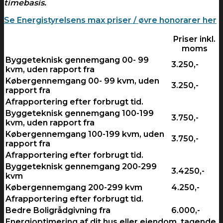
timebasis.
Se Energistyrelsens max priser / øvre honorarer her
Priser inkl.
moms
Byggeteknisk gennemgang 00- 99
3.250,-
kvm, uden rapport fra
Købergennemgang 00- 99 kvm, uden
3.250,-
rapport fra
Afrapportering efter forbrugt tid.
Byggeteknisk gennemgang 100-199
3.750,-
kvm, uden rapport fra
Købergennemgang 100-199 kvm, uden
3.750,-
rapport fra
Afrapportering efter forbrugt tid.
Byggeteknisk gennemgang 200-299
3.4250,-
kvm
Købergennemgang 200-299 kvm
4.250,-
Afrapportering efter forbrugt tid.
Bedre Boligrådgivning fra
6.000,-
Energioptimering af dit hus eller ejendom, tagende