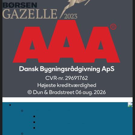
Kompetencer
Syn og skøn byggeri
Syn og skøn for advokater
Teknisk vurdering forsikringssager
Byggesagkyndig vurdering ved tvist
Termografi