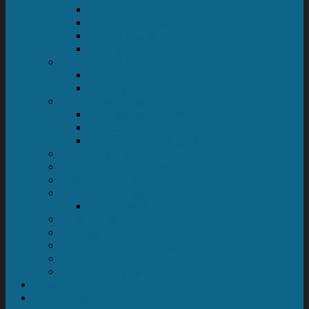
Termografi
God Bygningstermografi
Analyse og tolkning
Rapportering
Energimærke
Energimærke
Automatmærke
Tryktest og tæthed
Tryktest og tæthed
For tætte bygninger
Tæthedsundersøgelse
Radonmålinger
Måling skimmelsvamp
Tilstandsrapporter
Byggeteknisk gennemgang
Sætningsskader af hus
Til vands og i luften
Byggesagkyndig
Bedre bolig rådgivning
Køberrådgivning
Tværfaglig rådgivning
Priser
Spar penge