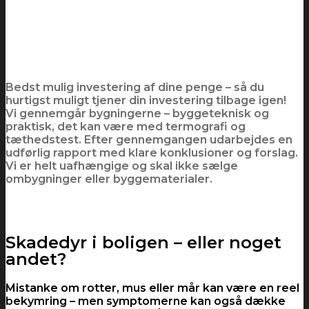
forståelse for drift, konstruktion og proces. Du får
en samlet vurdering, der giver overblik og
dokumentation – uanset om sagen handler om
skader i boligen, mistanke om fejl eller uenighed i
en byggesag.
Bedst mulig investering af dine penge – så du
hurtigst muligt tjener din investering tilbage igen!
Vi gennemgår bygningerne – byggeteknisk og
praktisk, det kan være med termografi og
tæthedstest. Efter gennemgangen udarbejdes en
udførlig rapport med klare konklusioner og forslag.
Vi er helt uafhængige og skal ikke sælge
ombygninger eller byggematerialer.
Skadedyr i boligen – eller noget
andet?
Mistanke om rotter, mus eller mår kan være en reel
bekymring – men symptomerne kan også dække