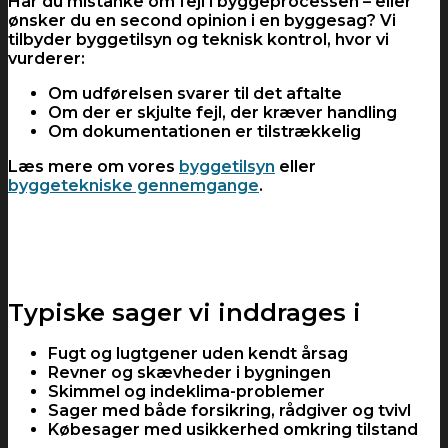
Har du mistanke om fejl i byggeprocessen – eller
ønsker du en second opinion i en byggesag? Vi
tilbyder byggetilsyn og teknisk kontrol, hvor vi
vurderer:
Om udførelsen svarer til det aftalte
Om der er skjulte fejl, der kræver handling
Om dokumentationen er tilstrækkelig
Læs mere om vores
byggetilsyn
eller
byggetekniske gennemgange
.
Typiske sager vi inddrages i
Fugt og lugtgener uden kendt årsag
Revner og skævheder i bygningen
Skimmel og indeklima-problemer
Sager med både forsikring, rådgiver og tvivl
Købesager med usikkerhed omkring tilstand