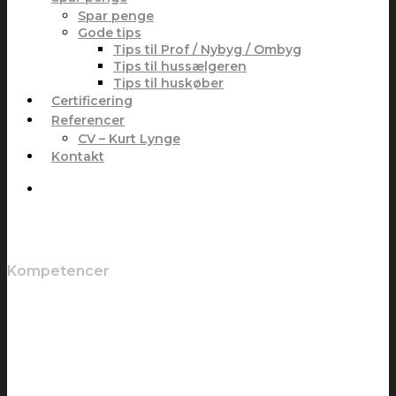
Spar penge
Gode tips
Tips til Prof / Nybyg / Ombyg
Tips til hussælgeren
Tips til huskøber
Certificering
Referencer
CV – Kurt Lynge
Kontakt
Kompetencer
Tværfaglig rådgivning ved
byggetekniske udfordringer
Når skader, byggeri og tvivl mødes, er der behov
for faglig vurdering med overblik. Vi kombinerer
byggeteknisk viden, erfaring med skader og