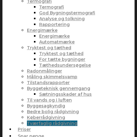
Termografi
Termografi
God Bygningstermografi
Analyse og tolkning
Rapportering
Energimærke
Energimærke
Automatmærke
Tryktest og tæthed
Tryktest og tæthed
For tætte bygninger
Tæthedsundersøgelse
Radonmålinger
Måling skimmelsvamp
Tilstandsrapporter
Byggeteknisk gennemgang
Sætningsskader af hus
Til vands og i luften
Byggesagkyndig
Bedre bolig rådgivning
Køberrådgivning
Tværfaglig rådgivning
Priser
Spar penge